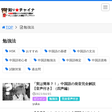
TOP
勉強法
勉強法
HSK
おすすめ
中国語の基礎
中国語の文法
中国語初心者
中国語勉強法
中国語検定
中国語資格
試験対策
過去問
「実は簡単？！」中国語の発音完全解説
【音声付き】（四声編）
2023/04/05
ピンイン
勉強法
完全音声付き
yuka