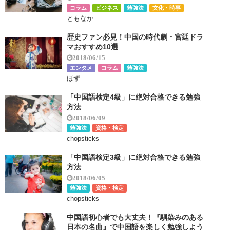
コラム
ビジネス
勉強法
文化・時事
ともなか
歴史ファン必見！中国の時代劇・宮廷ドラ
マおすすめ10選
2018/06/15
エンタメ
コラム
勉強法
ほず
「中国語検定4級」に絶対合格できる勉強
方法
2018/06/09
勉強法
資格・検定
chopsticks
「中国語検定3級」に絶対合格できる勉強
方法
2018/06/05
勉強法
資格・検定
chopsticks
中国語初心者でも大丈夫！『馴染みのある
日本の名曲』で中国語を楽しく勉強しよう