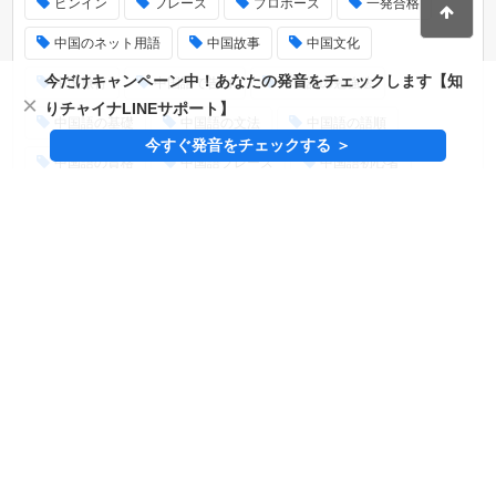
ピンイン
フレーズ
プロポーズ
一発合格
中国のネット用語
中国故事
中国文化
今だけキャンペーン中！あなたの発音をチェックします【知
中国旅行
中国語で告白
中国語の勉強法
×
りチャイナLINEサポート】
中国語の基礎
中国語の文法
中国語の語順
今すぐ発音をチェックする ＞
中国語の資格
中国語フレーズ
中国語初心者
中国語勉強法
中国語単語
中国語単語集
中国語名言
中国語四字熟語
中国語学習法
中国語恋愛フレーズ
中国語検定
中国語資格
人気
単語
四声
恋人は中国人
恋愛
日常会話
最新
標準語
発音
発音音声付き
試験対策
過去問
高得点
タグ一覧