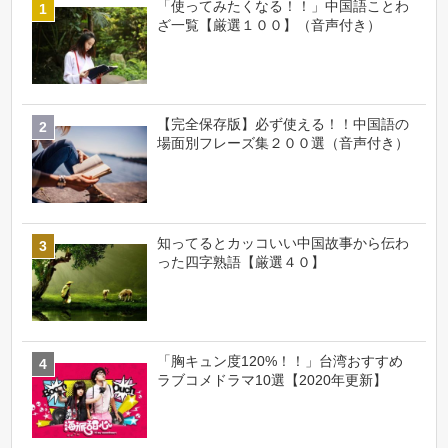
「使ってみたくなる！！」中国語ことわ
ざ一覧【厳選１００】（音声付き）
【完全保存版】必ず使える！！中国語の
場面別フレーズ集２００選（音声付き）
知ってるとカッコいい中国故事から伝わ
った四字熟語【厳選４０】
「胸キュン度120%！！」台湾おすすめ
ラブコメドラマ10選【2020年更新】