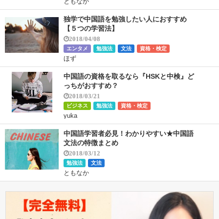
ともなか
独学で中国語を勉強したい人におすすめ
【５つの学習法】
2018/04/08
エンタメ
勉強法
文法
資格・検定
ほず
中国語の資格を取るなら『HSKと中検』ど
っちがおすすめ？
2018/03/21
ビジネス
勉強法
資格・検定
yuka
中国語学習者必見！わかりやすい★中国語
文法の特徴まとめ
2018/03/12
勉強法
文法
ともなか