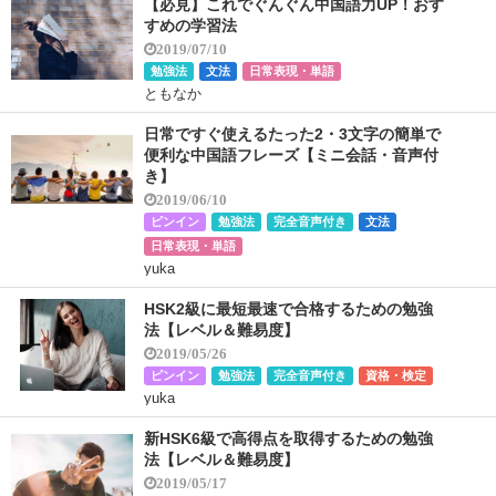
【必見】これでぐんぐん中国語力UP！おす
すめの学習法
2019/07/10
勉強法
文法
日常表現・単語
ともなか
日常ですぐ使えるたった2・3文字の簡単で
便利な中国語フレーズ【ミニ会話・音声付
き】
2019/06/10
ピンイン
勉強法
完全音声付き
文法
日常表現・単語
yuka
HSK2級に最短最速で合格するための勉強
法【レベル＆難易度】
2019/05/26
ピンイン
勉強法
完全音声付き
資格・検定
yuka
新HSK6級で高得点を取得するための勉強
法【レベル＆難易度】
2019/05/17