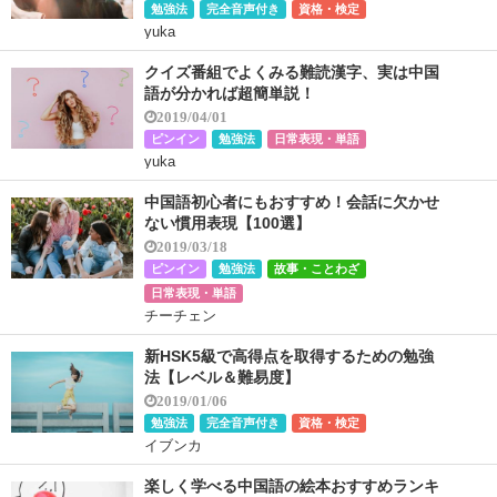
勉強法
完全音声付き
資格・検定
yuka
クイズ番組でよくみる難読漢字、実は中国
語が分かれば超簡単説！
2019/04/01
ピンイン
勉強法
日常表現・単語
yuka
中国語初心者にもおすすめ！会話に欠かせ
ない慣用表現【100選】
2019/03/18
ピンイン
勉強法
故事・ことわざ
日常表現・単語
チーチェン
新HSK5級で高得点を取得するための勉強
法【レベル＆難易度】
2019/01/06
勉強法
完全音声付き
資格・検定
イブンカ
楽しく学べる中国語の絵本おすすめランキ