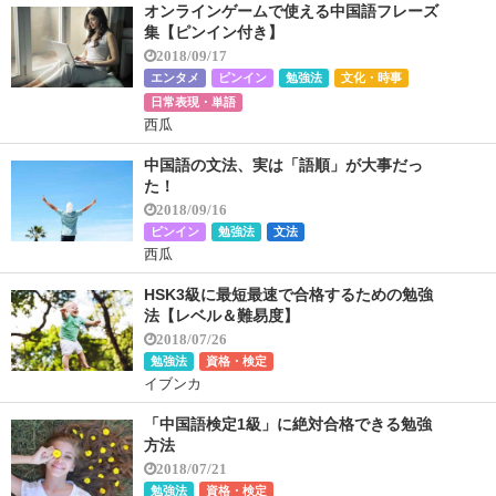
オンラインゲームで使える中国語フレーズ
集【ピンイン付き】
2018/09/17
エンタメ
ピンイン
勉強法
文化・時事
日常表現・単語
西瓜
中国語の文法、実は「語順」が大事だっ
た！
2018/09/16
ピンイン
勉強法
文法
西瓜
HSK3級に最短最速で合格するための勉強
法【レベル＆難易度】
2018/07/26
勉強法
資格・検定
イブンカ
「中国語検定1級」に絶対合格できる勉強
方法
2018/07/21
勉強法
資格・検定