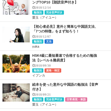
ングTOP10【朗読音声付き】
2018/12/14
勉強法
完全音声付き
愛玉（アイユー）
【初心者必見】意外と簡単な中国語文法、
「7つの特徴」をまず知ろう！
2018/12/07
勉強法
文法
yuka
HSK4級に最短最速で合格するための勉強
法【レベル＆難易度】
2018/09/30
勉強法
資格・検定
イブンカ
絵本を使った意外な中国語の勉強法【音声
付き】
2018/09/21
勉強法
完全音声付き
日常表現・単語
愛玉（アイユー）