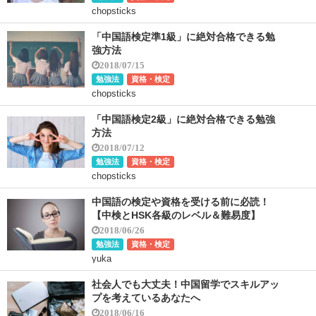
chopsticks
「中国語検定準1級」に絶対合格できる勉
強方法
2018/07/15
勉強法
資格・検定
chopsticks
「中国語検定2級」に絶対合格できる勉強
方法
2018/07/12
勉強法
資格・検定
chopsticks
中国語の検定や資格を受ける前に必読！
【中検とHSK各級のレベル＆難易度】
2018/06/26
勉強法
資格・検定
yuka
社会人でも大丈夫！中国留学でスキルアッ
プを考えているあなたへ
2018/06/16