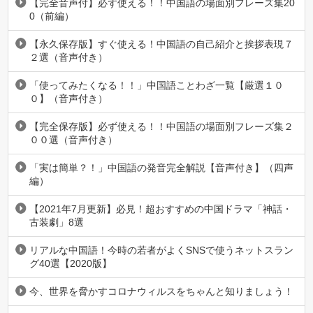
【完全音声付】必ず使える！！中国語の場面別フレーズ集20
0（前編）
【永久保存版】すぐ使える！中国語の自己紹介と挨拶表現７
２選（音声付き）
「使ってみたくなる！！」中国語ことわざ一覧【厳選１０
０】（音声付き）
【完全保存版】必ず使える！！中国語の場面別フレーズ集２
００選（音声付き）
「実は簡単？！」中国語の発音完全解説【音声付き】（四声
編）
【2021年7月更新】必見！超おすすめの中国ドラマ「神話・
古装劇」8選
リアルな中国語！今時の若者がよくSNSで使うネットスラン
グ40選【2020版】
今、世界を脅かすコロナウィルスをちゃんと知りましょう！