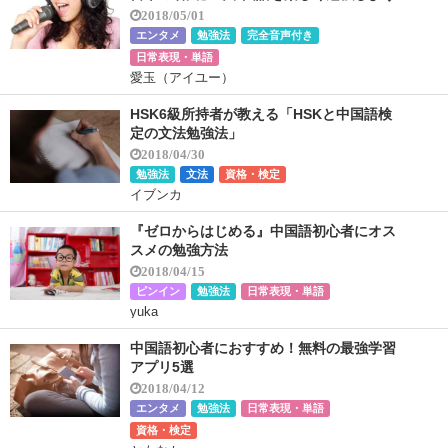
2018/05/01
エンタメ
勉強法
完全音声付き
日常表現・単語
愛玉（アイユー）
HSK6級所持者が教える「HSKと中国語検
定の文法勉強法」
2018/04/30
勉強法
文法
資格・検定
イブンカ
『ゼロからはじめる』中国語初⼼者にオス
スメの勉強⽅法
2018/04/15
ピンイン
勉強法
日常表現・単語
yuka
中国語初心者におすすめ！無料の最強学習
アプリ5選
2018/04/12
エンタメ
勉強法
日常表現・単語
資格・検定