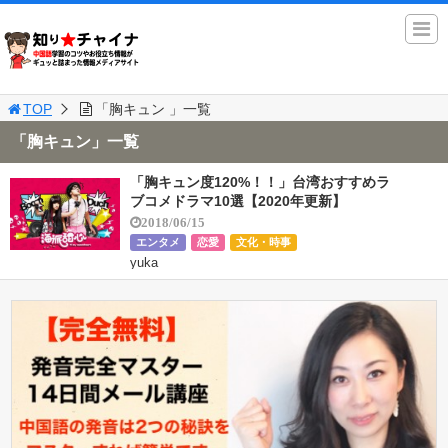
TOP
「胸キュン 」一覧
「胸キュン」一覧
「胸キュン度120%！！」台湾おすすめラ
ブコメドラマ10選【2020年更新】
2018/06/15
エンタメ
恋愛
文化・時事
yuka