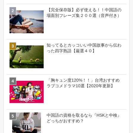
【完全保存版】必ず使える！！中国語の
場面別フレーズ集２００選（音声付き）
知ってるとカッコいい中国故事から伝わ
った四字熟語【厳選４０】
「胸キュン度120%！！」台湾おすすめ
ラブコメドラマ10選【2020年更新】
中国語の資格を取るなら『HSKと中検』
どっちがおすすめ？