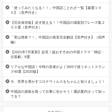
「使ってみたくなる！！」中国語ことわざ一覧【厳選１０
０】（音声付き）
【完全保存版】必ず使える！！中国語の場面別フレーズ集２
００選（音声付き）
「実は簡単？！」中国語の発音完全解説【音声付き】（四声
編）
【2021年7月更新】必見！超おすすめの中国ドラマ「神話・
古装劇」8選
リアルな中国語！今時の若者がよくSNSで使うネットスラン
グ40選【2020版】
今、世界を脅かすコロナウィルスをちゃんと知りましょう！
中国語の資格を取って仕事に生かそう！通訳案内士って知っ
てる？