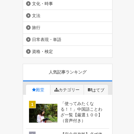
文化・時事
文法
旅行
日常表現・単語
資格・検定
人気記事ランキング
殿堂
カテゴリー
はてブ
「使ってみたくな
る！！」中国語ことわ
ざ一覧【厳選１００】
（音声付き）