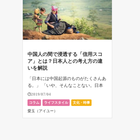
中国人の間で浸透する「信用スコ
ア」とは？日本人との考え方の違
いを解説
「日本には中国起源のものがたくさんあ
る。」 「いや、そんなことない。日本
の文化は中国とまったく違う。」など、
2019/07/04
[…]
コラム
ライフスタイル
文化・時事
愛玉（アイユー）