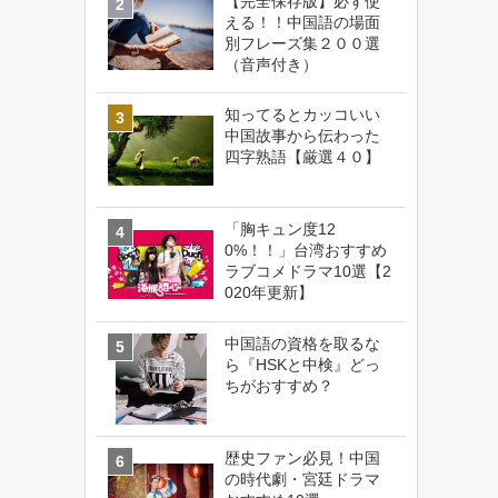
【完全保存版】必ず使
える！！中国語の場面
別フレーズ集２００選
（音声付き）
知ってるとカッコいい
中国故事から伝わった
四字熟語【厳選４０】
「胸キュン度12
0%！！」台湾おすすめ
ラブコメドラマ10選【2
020年更新】
中国語の資格を取るな
ら『HSKと中検』どっ
ちがおすすめ？
歴史ファン必見！中国
の時代劇・宮廷ドラマ