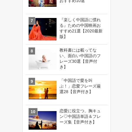
おすすめ10選
『楽しく中国語に慣れ
る』ための中国映画お
すすめ21選【2020最新
版】
教科書には載ってな
い、面白い中国語のフ
レーズ30選【音声付
き】
「中国語で愛を叫
ぶ！」恋愛フレーズ厳
選28【音声付き】
恋愛に役立つ、胸キュ
ン♡中国語単語＆フレ
ーズ集【音声付き】