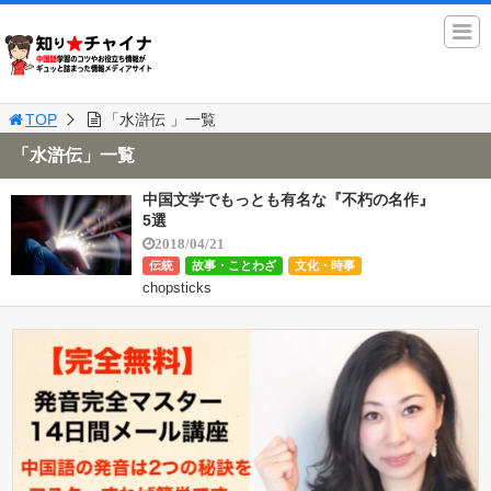
TOP
「水滸伝 」一覧
「水滸伝」一覧
中国文学でもっとも有名な『不朽の名作』
5選
2018/04/21
伝統
故事・ことわざ
文化・時事
chopsticks