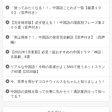
「使ってみたくなる！！」中国語ことわざ一覧【厳選１０
０】（音声付き）
【完全保存版】必ず使える！！中国語の場面別フレーズ集２
００選（音声付き）
「実は簡単？！」中国語の発音完全解説【音声付き】（四声
編）
【2021年7月更新】必見！超おすすめの中国ドラマ「神話・
古装劇」8選
リアルな中国語！今時の若者がよくSNSで使うネットスラン
グ40選【2020版】
今、世界を脅かすコロナウィルスをちゃんと知りましょう！
中国語の資格を取って仕事に生かそう！通訳案内士って知っ
てる？