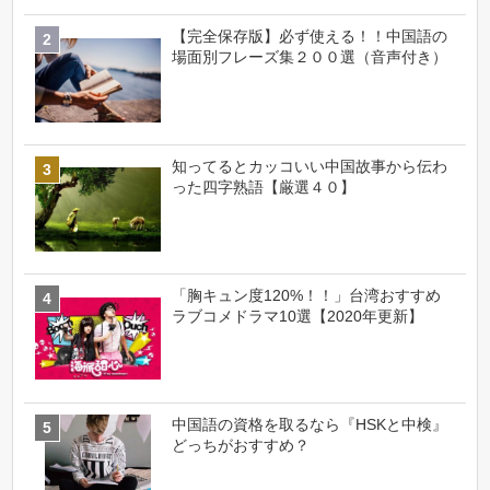
【完全保存版】必ず使える！！中国語の
場面別フレーズ集２００選（音声付き）
知ってるとカッコいい中国故事から伝わ
った四字熟語【厳選４０】
「胸キュン度120%！！」台湾おすすめ
ラブコメドラマ10選【2020年更新】
中国語の資格を取るなら『HSKと中検』
どっちがおすすめ？