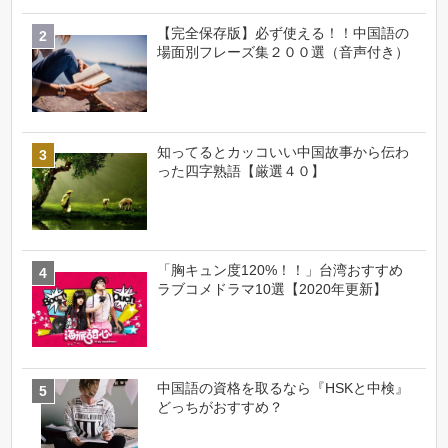
【完全保存版】必ず使える！！中国語の
場面別フレーズ集２００選（音声付き）
知ってるとカッコいい中国故事から伝わ
った四字熟語【厳選４０】
「胸キュン度120%！！」台湾おすすめ
ラブコメドラマ10選【2020年更新】
中国語の資格を取るなら『HSKと中検』
どっちがおすすめ？