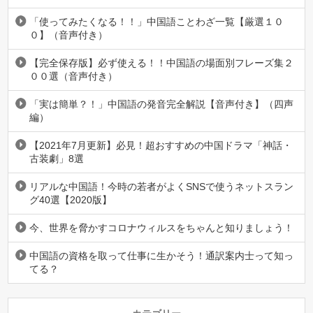
「使ってみたくなる！！」中国語ことわざ一覧【厳選１０
０】（音声付き）
【完全保存版】必ず使える！！中国語の場面別フレーズ集２
００選（音声付き）
「実は簡単？！」中国語の発音完全解説【音声付き】（四声
編）
【2021年7月更新】必見！超おすすめの中国ドラマ「神話・
古装劇」8選
リアルな中国語！今時の若者がよくSNSで使うネットスラン
グ40選【2020版】
今、世界を脅かすコロナウィルスをちゃんと知りましょう！
中国語の資格を取って仕事に生かそう！通訳案内士って知っ
てる？