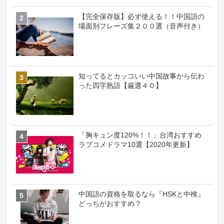
【完全保存版】必ず使える！！中国語の
場面別フレーズ集２００選（音声付き）
知ってるとカッコいい中国故事から伝わ
った四字熟語【厳選４０】
「胸キュン度120%！！」台湾おすすめ
ラブコメドラマ10選【2020年更新】
中国語の資格を取るなら『HSKと中検』
どっちがおすすめ？