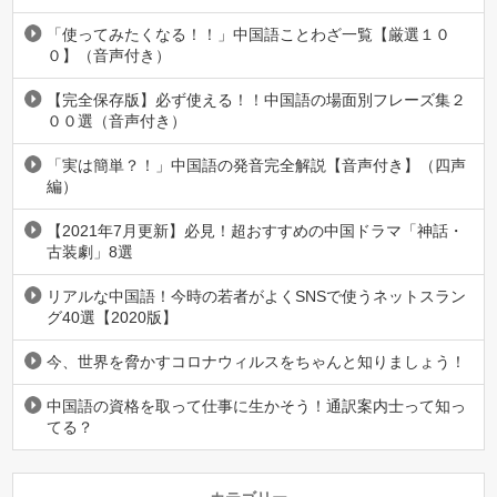
「使ってみたくなる！！」中国語ことわざ一覧【厳選１０
０】（音声付き）
【完全保存版】必ず使える！！中国語の場面別フレーズ集２
００選（音声付き）
「実は簡単？！」中国語の発音完全解説【音声付き】（四声
編）
【2021年7月更新】必見！超おすすめの中国ドラマ「神話・
古装劇」8選
リアルな中国語！今時の若者がよくSNSで使うネットスラン
グ40選【2020版】
今、世界を脅かすコロナウィルスをちゃんと知りましょう！
中国語の資格を取って仕事に生かそう！通訳案内士って知っ
てる？