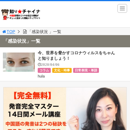
TOP
「感染状況 」一覧
「感染状況」一覧
今、世界を脅かすコロナウィルスをちゃん
と知りましょう！
2020/04/06
コラム
文化・時事
日常表現・単語
hula