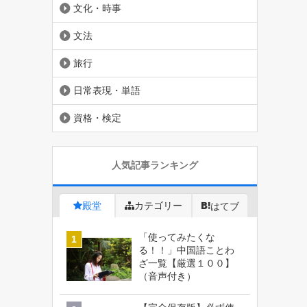
文化・時事
文法
旅行
日常表現・単語
資格・検定
人気記事ランキング
殿堂
カテゴリー
はてブ
「使ってみたくな
る！！」中国語ことわ
ざ一覧【厳選１００】
（音声付き）