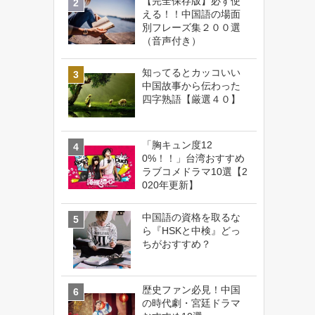
【完全保存版】必ず使
える！！中国語の場面
別フレーズ集２００選
（音声付き）
知ってるとカッコいい
中国故事から伝わった
四字熟語【厳選４０】
「胸キュン度12
0%！！」台湾おすすめ
ラブコメドラマ10選【2
020年更新】
中国語の資格を取るな
ら『HSKと中検』どっ
ちがおすすめ？
歴史ファン必見！中国
の時代劇・宮廷ドラマ