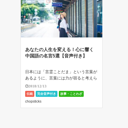
あなたの人生を変える！心に響く
中国語の名言5選【音声付き】
日本には「言霊ことだま」という言葉が
あるように、言葉には力が宿ると考えら
れています。 誰かが何気なく発した言
2018/12/13
葉 […]
伝統
完全音声付き
故事・ことわざ
chopsticks