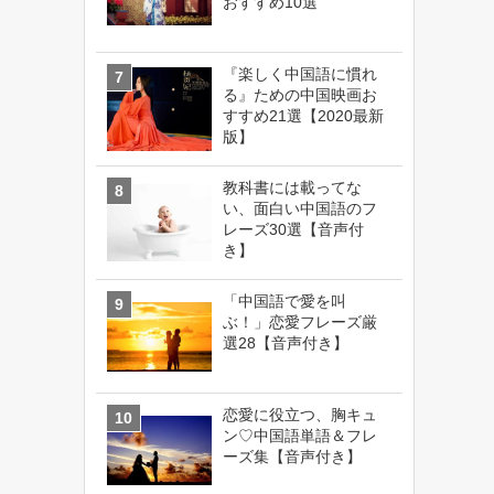
おすすめ10選
『楽しく中国語に慣れ
る』ための中国映画お
すすめ21選【2020最新
版】
教科書には載ってな
い、面白い中国語のフ
レーズ30選【音声付
き】
「中国語で愛を叫
ぶ！」恋愛フレーズ厳
選28【音声付き】
恋愛に役立つ、胸キュ
ン♡中国語単語＆フレ
ーズ集【音声付き】