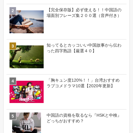
【完全保存版】必ず使える！！中国語の
場面別フレーズ集２００選（音声付き）
知ってるとカッコいい中国故事から伝わ
った四字熟語【厳選４０】
「胸キュン度120%！！」台湾おすすめ
ラブコメドラマ10選【2020年更新】
中国語の資格を取るなら『HSKと中検』
どっちがおすすめ？