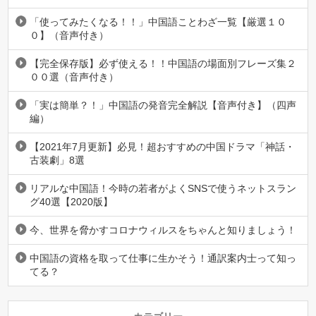
「使ってみたくなる！！」中国語ことわざ一覧【厳選１０
０】（音声付き）
【完全保存版】必ず使える！！中国語の場面別フレーズ集２
００選（音声付き）
「実は簡単？！」中国語の発音完全解説【音声付き】（四声
編）
【2021年7月更新】必見！超おすすめの中国ドラマ「神話・
古装劇」8選
リアルな中国語！今時の若者がよくSNSで使うネットスラン
グ40選【2020版】
今、世界を脅かすコロナウィルスをちゃんと知りましょう！
中国語の資格を取って仕事に生かそう！通訳案内士って知っ
てる？