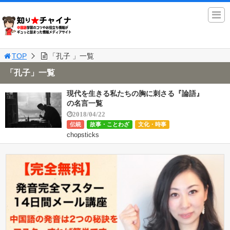
TOP
「孔子 」一覧
「孔子」一覧
現代を生きる私たちの胸に刺さる『論語』
の名言一覧
2018/04/22
伝統
故事・ことわざ
文化・時事
chopsticks