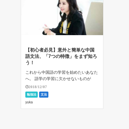
【初心者必見】意外と簡単な中国
語文法、「7つの特徴」をまず知ろ
う！
これから中国語の学習を始めたいあなた
へ。 語学の学習に欠かせないものが
「文法」です。 いくら文法を勉強して
2018/12/07
も、 […]
勉強法
文法
yuka