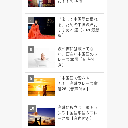
おすすめ10選
『楽しく中国語に慣れ
る』ための中国映画お
すすめ21選【2020最新
版】
教科書には載ってな
い、面白い中国語のフ
レーズ30選【音声付
き】
「中国語で愛を叫
ぶ！」恋愛フレーズ厳
選28【音声付き】
恋愛に役立つ、胸キュ
ン♡中国語単語＆フレ
ーズ集【音声付き】