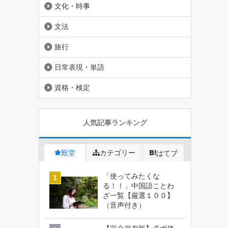
文化・時事
文法
旅行
日常表現・単語
資格・検定
人気記事ランキング
殿堂
カテゴリー
はてブ
「使ってみたくな
る！！」中国語ことわ
ざ一覧【厳選１００】
（音声付き）