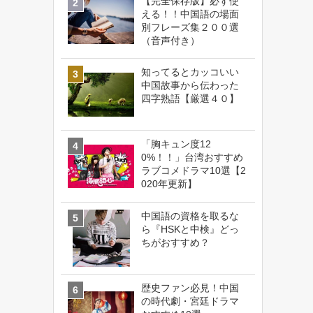
【完全保存版】必ず使
える！！中国語の場面
別フレーズ集２００選
（音声付き）
知ってるとカッコいい
中国故事から伝わった
四字熟語【厳選４０】
「胸キュン度12
0%！！」台湾おすすめ
ラブコメドラマ10選【2
020年更新】
中国語の資格を取るな
ら『HSKと中検』どっ
ちがおすすめ？
歴史ファン必見！中国
の時代劇・宮廷ドラマ