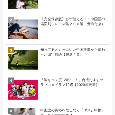
【完全保存版】必ず使える！！中国語の
場面別フレーズ集２００選（音声付き）
知ってるとカッコいい中国故事から伝わ
った四字熟語【厳選４０】
「胸キュン度120%！！」台湾おすすめ
ラブコメドラマ10選【2020年更新】
中国語の資格を取るなら『HSKと中検』
どっちがおすすめ？