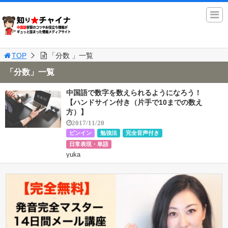
TOP
「分数 」一覧
「分数」一覧
中国語で数字を数えられるようになろう！
【ハンドサイン付き（片手で10までの数え
方）】
2017/11/20
ピンイン
勉強法
完全音声付き
日常表現・単語
yuka