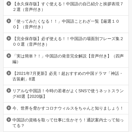
【永久保存版】すぐ使える！中国語の自己紹介と挨拶表現７
２選（音声付き）
「使ってみたくなる！！」中国語ことわざ一覧【厳選１０
０】（音声付き）
【完全保存版】必ず使える！！中国語の場面別フレーズ集２
００選（音声付き）
「実は簡単？！」中国語の発音完全解説【音声付き】（四声
編）
【2021年7月更新】必見！超おすすめの中国ドラマ「神話・
古装劇」8選
リアルな中国語！今時の若者がよくSNSで使うネットスラン
グ40選【2020版】
今、世界を脅かすコロナウィルスをちゃんと知りましょう！
中国語の資格を取って仕事に生かそう！通訳案内士って知っ
てる？