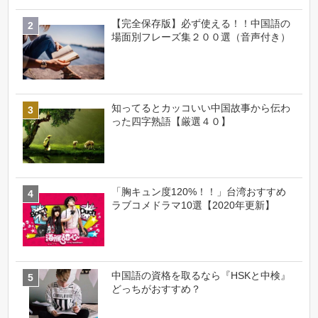
【完全保存版】必ず使える！！中国語の
場面別フレーズ集２００選（音声付き）
知ってるとカッコいい中国故事から伝わ
った四字熟語【厳選４０】
「胸キュン度120%！！」台湾おすすめ
ラブコメドラマ10選【2020年更新】
中国語の資格を取るなら『HSKと中検』
どっちがおすすめ？