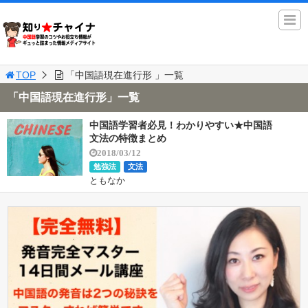
TOP
「中国語現在進行形 」一覧
「中国語現在進行形」一覧
中国語学習者必見！わかりやすい★中国語
文法の特徴まとめ
2018/03/12
勉強法
文法
ともなか