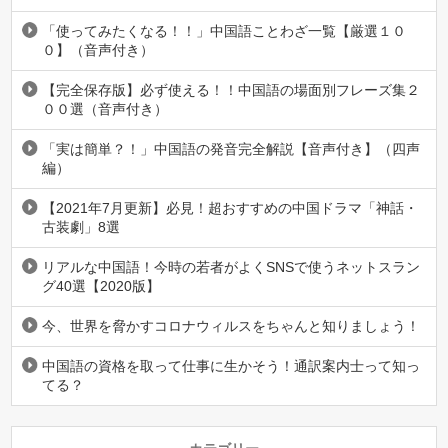
「使ってみたくなる！！」中国語ことわざ一覧【厳選１０
０】（音声付き）
【完全保存版】必ず使える！！中国語の場面別フレーズ集２
００選（音声付き）
「実は簡単？！」中国語の発音完全解説【音声付き】（四声
編）
【2021年7月更新】必見！超おすすめの中国ドラマ「神話・
古装劇」8選
リアルな中国語！今時の若者がよくSNSで使うネットスラン
グ40選【2020版】
今、世界を脅かすコロナウィルスをちゃんと知りましょう！
中国語の資格を取って仕事に生かそう！通訳案内士って知っ
てる？