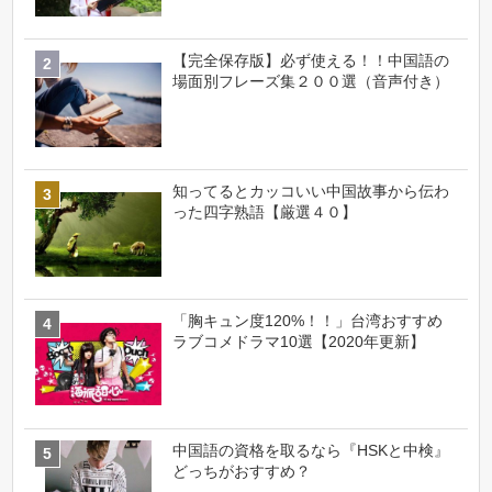
【完全保存版】必ず使える！！中国語の
場面別フレーズ集２００選（音声付き）
知ってるとカッコいい中国故事から伝わ
った四字熟語【厳選４０】
「胸キュン度120%！！」台湾おすすめ
ラブコメドラマ10選【2020年更新】
中国語の資格を取るなら『HSKと中検』
どっちがおすすめ？