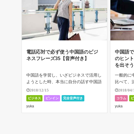
電話応対で必ず使う中国語のビジ
中国語
ネスフレーズ35【音声付き】
のヒン
を出そ
中国語を学習し、いざビジネスで活用し
一般的に
ようとした時、本当に自分の話す中国語
比べて、
が通じるか心配になったことはありませ
ています
2018/12/15
2018/04/
ん […]
[…]
ビジネス
ピンイン
完全音声付き
コラム
日常表現・単語
yuka
yuka