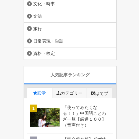
文化・時事
文法
旅行
日常表現・単語
資格・検定
人気記事ランキング
殿堂
カテゴリー
はてブ
「使ってみたくな
る！！」中国語ことわ
ざ一覧【厳選１００】
（音声付き）