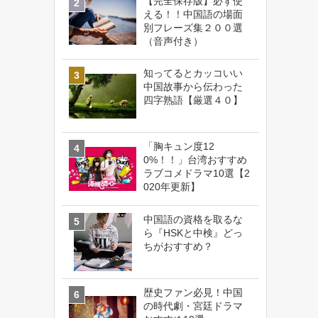
【完全保存版】必ず使
える！！中国語の場面
別フレーズ集２００選
（音声付き）
知ってるとカッコいい
中国故事から伝わった
四字熟語【厳選４０】
「胸キュン度12
0%！！」台湾おすすめ
ラブコメドラマ10選【2
020年更新】
中国語の資格を取るな
ら『HSKと中検』どっ
ちがおすすめ？
歴史ファン必見！中国
の時代劇・宮廷ドラマ