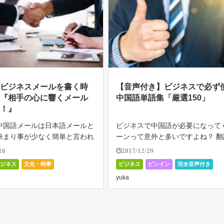
でビジネスメールを書く時
【音声付き】ビジネスで必ず
ト『相手の心に響くメール
中国語単語集「厳選150」
う！』
中国語メールは日本語メールと
ビジネスで中国語が必要になって
決まり事が少なく簡単と言われ
ーンって意外と多いですよね？ 翻
。 本当にそうでしょうか？ ネ
頼むほどではないけど、特定の単
16
2017/12/29
知 […]
ビジネス
文化・時事
ビジネス
ピンイン
完全音声付き
日常表現・単語
yuka