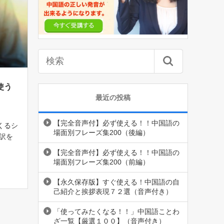
使う
最近の投稿
【完全音声付】必ず使える！！中国語の
くるシ
場面別フレーズ集200（後編）
訳を
語だけ
【完全音声付】必ず使える！！中国語の
場面別フレーズ集200（前編）
【永久保存版】すぐ使える！中国語の自
己紹介と挨拶表現７２選（音声付き）
「使ってみたくなる！！」中国語ことわ
ざ一覧【厳選１００】（音声付き）