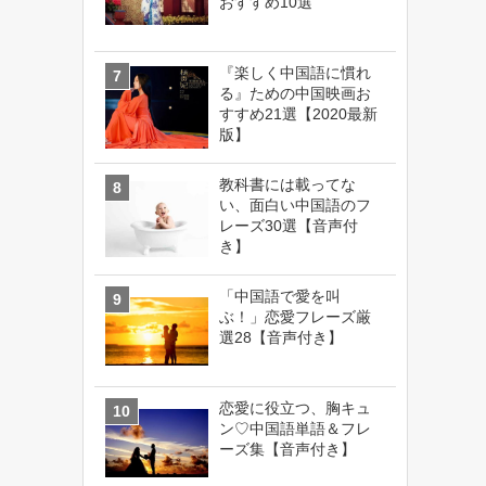
おすすめ10選
『楽しく中国語に慣れ
る』ための中国映画お
すすめ21選【2020最新
版】
教科書には載ってな
い、面白い中国語のフ
レーズ30選【音声付
き】
「中国語で愛を叫
ぶ！」恋愛フレーズ厳
選28【音声付き】
恋愛に役立つ、胸キュ
ン♡中国語単語＆フレ
ーズ集【音声付き】