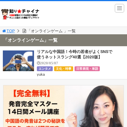
TOP
「オンラインゲーム 」一覧
「オンラインゲーム」一覧
リアルな中国語！今時の若者がよくSNSで
使うネットスラング40選【2020版】
2020/05/07
エンタメ
文化・時事
日常表現・単語
yuka