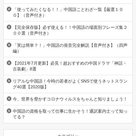
「使ってみたくなる！！」中国語ことわざ一覧【厳選１０
０】（音声付き）
【完全保存版】必ず使える！！中国語の場面別フレーズ集２
００選（音声付き）
「実は簡単？！」中国語の発音完全解説【音声付き】（四声
編）
【2021年7月更新】必見！超おすすめの中国ドラマ「神話・
古装劇」8選
リアルな中国語！今時の若者がよくSNSで使うネットスラン
グ40選【2020版】
今、世界を脅かすコロナウィルスをちゃんと知りましょう！
中国語の資格を取って仕事に生かそう！通訳案内士って知っ
てる？