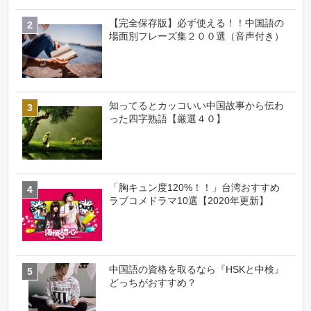
【完全保存版】必ず使える！！中国語の
場面別フレーズ集２００選（音声付き）
知ってるとカッコいい中国故事から伝わ
った四字熟語【厳選４０】
「胸キュン度120%！！」台湾おすすめ
ラブコメドラマ10選【2020年更新】
中国語の資格を取るなら『HSKと中検』
どっちがおすすめ？