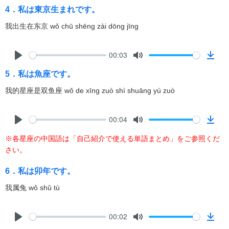
y
e
n
4．私は東京生まれです。
l
我出生在东京 wǒ chū shēng zài dōng jīng
o
a
d
00:03
P
M
D
5．私は魚座です。
l
u
o
a
t
w
我的星座是双鱼座 wǒ de xīng zuò shì shuāng yú zuò
y
e
n
l
00:04
o
P
M
D
a
※各星座の中国語は「自己紹介で使える単語まとめ」をご参照くだ
l
u
o
d
さい。
a
t
w
y
e
n
6．私は卯年です。
l
我属兔 wǒ shǔ tù
o
a
d
00:02
P
M
D