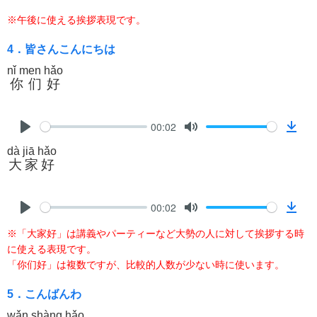
P
M
D
d
※午後に使える挨拶表現です。
l
u
o
a
t
w
4．皆さんこんにちは
y
e
n
nǐ men hǎo
l
你们好
o
a
d
00:02
P
M
D
dà jiā hǎo
l
u
o
大家好
a
t
w
y
e
n
l
00:02
P
M
D
o
※「大家好」は講義やパーティーなど大勢の人に対して挨拶する時
l
u
o
a
に使える表現です。
a
t
w
d
「你们好」は複数ですが、比較的人数が少ない時に使います。
y
e
n
l
5．こんばんわ
o
wǎn shàng hǎo