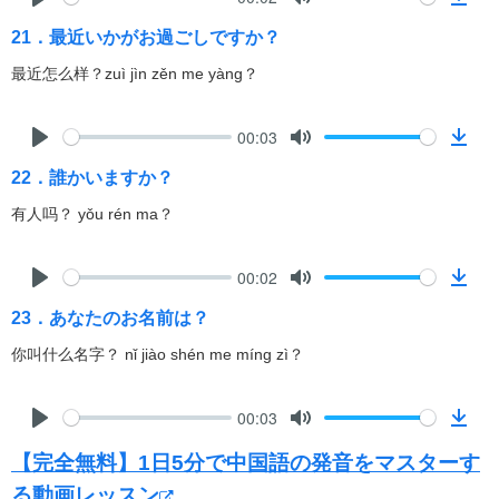
o
P
M
D
a
21．最近いかがお過ごしですか？
l
u
o
d
a
t
w
最近怎么样？zuì jìn zěn me yàng？
y
e
n
l
00:03
o
P
M
D
a
22．誰かいますか？
l
u
o
d
a
t
w
有人吗？ yǒu rén ma？
y
e
n
l
00:02
o
P
M
D
a
23．あなたのお名前は？
l
u
o
d
a
t
w
你叫什么名字？ nǐ jiào shén me míng zì？
y
e
n
l
00:03
o
P
M
D
a
【完全無料】1日5分で中国語の発音をマスターす
l
u
o
d
a
t
w
る動画レッスン