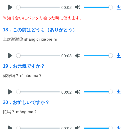
l
00:02
o
P
M
D
a
※知り合いにバッタリ会った時に使えます。
l
u
o
d
a
t
w
18．この前はどうも（ありがとう）
y
e
n
l
上次谢谢你 shàng cì xiè xie nǐ
o
a
00:03
d
P
M
D
19．お元気ですか？
l
u
o
a
t
w
你好吗？ nǐ hǎo ma？
y
e
n
l
00:02
o
P
M
D
a
20．お忙しいですか？
l
u
o
d
a
t
w
忙吗？ máng ma？
y
e
n
l
00:02