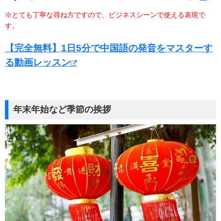
o
P
M
D
a
※とても丁寧な尋ね方ですので、ビジネスシーンで使える表現で
l
u
o
d
す。
a
t
w
y
e
n
【完全無料】1日5分で中国語の発音をマスターす
l
る動画レッスン
o
a
d
年末年始など季節の挨拶