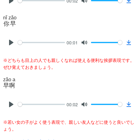
00:02
P
M
D
l
u
o
nǐ zǎo
a
t
w
你早
y
e
n
l
00:01
o
P
M
D
a
l
u
o
d
※どちらも目上の人でも親しくなれば使える便利な挨拶表現です。
a
t
w
ぜひ覚えておきましょう。
y
e
n
l
zǎo a
o
早啊
a
d
00:02
P
M
D
l
u
o
※若い女の子がよく使う表現で、親しい友人などに使うと良いでし
a
t
w
ょう。
y
e
n
l