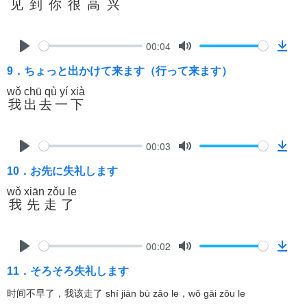
见到你很高兴
y
e
n
l
o
00:04
a
P
M
D
d
9．ちょっと出かけて来ます（行って来ます）
l
u
o
a
t
w
wǒ chū qù yí xià
我出去一下
y
e
n
l
o
00:03
a
P
M
D
d
10．お先に失礼します
l
u
o
a
t
w
wǒ xiān zǒu le
我先走了
y
e
n
l
o
00:02
a
P
M
D
d
11．そろそろ失礼します
l
u
o
a
t
w
时间不早了，我该走了 shí jiān bù zǎo le，wǒ gāi zǒu le