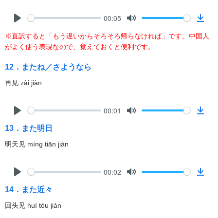
y
e
n
l
00:05
o
P
M
D
a
※直訳すると「もう遅いからそろそろ帰らなければ」です。中国人
l
u
o
d
がよく使う表現なので、覚えておくと便利です。
a
t
w
y
e
n
12．またね／さようなら
l
再见 zài jiàn
o
a
d
00:01
P
M
D
13．また明日
l
u
o
a
t
w
明天见 míng tiān jiàn
y
e
n
l
00:02
o
P
M
D
a
14．また近々
l
u
o
d
a
t
w
回头见 huí tóu jiàn
y
e
n