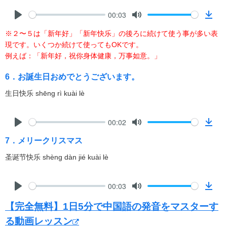
l
00:03
o
P
M
D
a
※２〜５は「新年好」「新年快乐」の後ろに続けて使う事が多い表
l
u
o
d
現です。いくつか続けて使ってもOKです。
a
t
w
例えば：「新年好，祝你身体健康，万事如意。」
y
e
n
l
6．お誕生日おめでとうございます。
o
生日快乐 shēng rì kuài lè
a
d
00:02
P
M
D
7．メリークリスマス
l
u
o
a
t
w
圣诞节快乐 shèng dàn jié kuài lè
y
e
n
l
00:03
o
P
M
D
a
【完全無料】1日5分で中国語の発音をマスターす
l
u
o
d
a
t
w
る動画レッスン