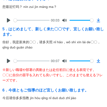
y
e
n
l
您最近忙吗？ nín zuì jìn máng ma？
o
a
00:03
d
P
M
D
5．はじめまして、新しく来た〇〇です、宜しくお願い致し
l
u
o
ます。
a
t
w
y
e
n
你好，我是新来的〇〇，请多关照 nǐ hǎo，wǒ shì xīn lái de〇〇，
l
qǐng duō guān zhào
o
a
00:07
d
P
M
D
※新しい職場や部署の異動または赴任初日に使える表現です。
l
u
o
〇〇に自分の苗字を入れても良いですし、このままでも使えるフレ
a
t
w
ーズです。
y
e
n
l
6．今後ともご指導のほど宜しくお願い致します。
o
今后请你多多指教 jīn hòu qǐng nǐ duō duō zhǐ jiào
a
d