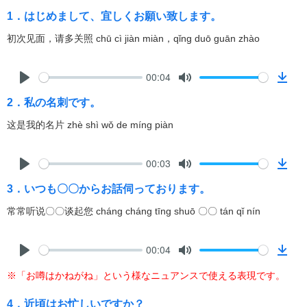
1．はじめまして、宜しくお願い致します。
初次见面，请多关照 chū cì jiàn miàn，qǐng duō guān zhào
00:04
P
M
D
2．私の名刺です。
l
u
o
a
t
w
这是我的名片 zhè shì wǒ de míng piàn
y
e
n
l
00:03
o
P
M
D
a
3．いつも〇〇からお話伺っております。
l
u
o
d
a
t
w
常常听说〇〇谈起您 cháng cháng tīng shuō 〇〇 tán qǐ nín
y
e
n
l
00:04
o
P
M
D
a
※「お噂はかねがね」という様なニュアンスで使える表現です。
l
u
o
d
a
t
w
4．近頃はお忙しいですか？