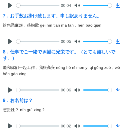
00:04
P
M
D
7．お手数お掛け致します、申し訳ありません。
l
u
o
a
t
w
给您添麻烦，很抱歉 gěi nín tiān má fan，hěn bào qiàn
y
e
n
l
00:05
o
P
M
D
a
8．仕事でご一緒でき誠に光栄です。（とても嬉しいで
l
u
o
d
す。）
a
t
w
y
e
n
能和你们一起工作，我很高兴 néng hé nǐ men yì qǐ gōng zuò，wǒ
l
hěn gāo xìng
o
a
00:06
d
P
M
D
9．お名前は？
l
u
o
a
t
w
您贵姓？ nín guì xìng？
y
e
n
l
00:02