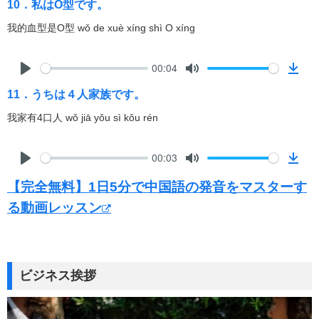
a
10．私はO型です。
l
u
o
d
a
t
w
我的血型是O型 wǒ de xuè xíng shì O xíng
y
e
n
l
00:04
o
P
M
D
a
11．うちは４人家族です。
l
u
o
d
a
t
w
我家有4口人 wǒ jiā yǒu sì kǒu rén
y
e
n
l
00:03
o
P
M
D
a
【完全無料】1日5分で中国語の発音をマスターす
l
u
o
d
a
t
w
る動画レッスン
y
e
n
l
o
a
ビジネス挨拶
d