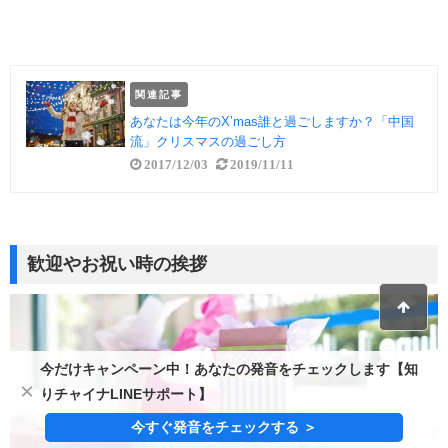
y
e
n
l
o
a
関連記事
d
あなたは今年のX’mas誰と過ごしますか？「中国
流」クリスマスの過ごし方
2017/12/03
2019/11/11
歓迎やお祝い時の挨拶
今だけキャンペーン中！あなたの発音をチェックします【知
×
りチャイナLINEサポート】
今すぐ発音をチェックする ＞