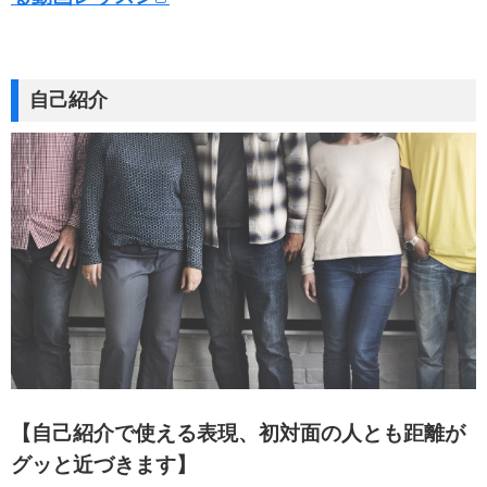
y
e
n
l
o
a
自己紹介
d
【自己紹介で使える表現、初対面の人とも距離が
グッと近づきます】