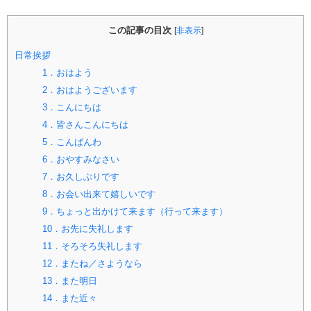
この記事の目次
[
非表示
]
日常挨拶
1．おはよう
2．おはようございます
3．こんにちは
4．皆さんこんにちは
5．こんばんわ
6．おやすみなさい
7．お久しぶりです
8．お会い出来て嬉しいです
9．ちょっと出かけて来ます（行って来ます）
10．お先に失礼します
11．そろそろ失礼します
12．またね／さようなら
13．また明日
14．また近々