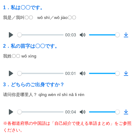
1．私は〇〇です。
我是／我叫〇〇 wǒ shì／wǒ jiào〇〇
00:03
P
M
D
2．私の苗字は〇〇です。
l
u
o
a
t
w
我姓〇〇 wǒ xìng
y
e
n
l
00:01
o
P
M
D
a
3．どちらのご出身ですか？
l
u
o
d
a
t
w
请问你是哪里人？ qǐng wèn nǐ shì nǎ li rén
y
e
n
l
00:04
o
P
M
D
a
※各都道府県の中国語は「自己紹介で使える単語まとめ」をご参照
l
u
o
d
ください。
a
t
w