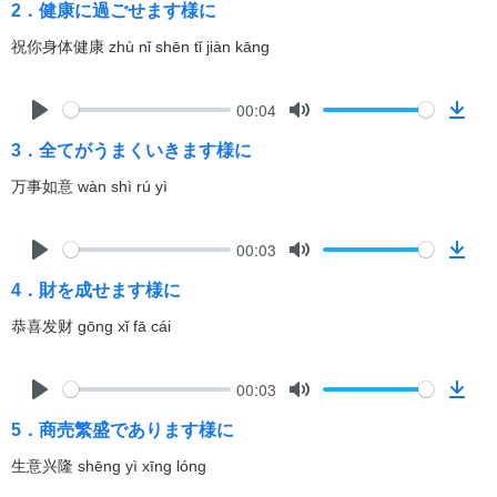
o
2．健康に過ごせます様に
a
祝你身体健康 zhù nǐ shēn tǐ jiàn kāng
d
00:04
P
M
D
3．全てがうまくいきます様に
l
u
o
a
t
w
万事如意 wàn shì rú yì
y
e
n
l
00:03
o
P
M
D
a
4．財を成せます様に
l
u
o
d
a
t
w
恭喜发财 gōng xǐ fā cái
y
e
n
l
00:03
o
P
M
D
a
5．商売繁盛であります様に
l
u
o
d
a
t
w
生意兴隆 shēng yì xīng lóng
y
e
n