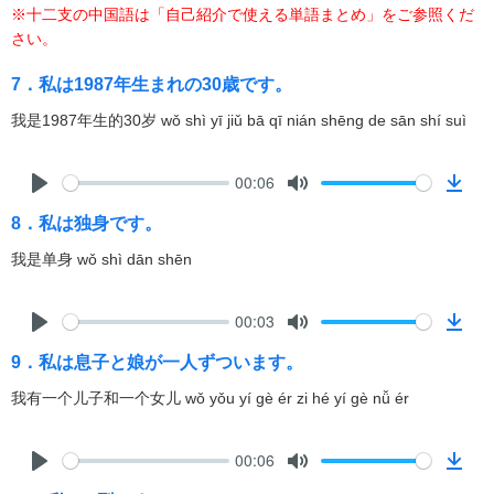
※十二支の中国語は「自己紹介で使える単語まとめ」をご参照くだ
l
u
o
さい。
a
t
w
y
e
n
7．私は1987年生まれの30歳です。
l
我是1987年生的30岁 wǒ shì yī jiǔ bā qī nián shēng de sān shí suì
o
a
d
00:06
P
M
D
8．私は独身です。
l
u
o
a
t
w
我是单身 wǒ shì dān shēn
y
e
n
l
00:03
o
P
M
D
a
9．私は息子と娘が一人ずついます。
l
u
o
d
a
t
w
我有一个儿子和一个女儿 wǒ yǒu yí gè ér zi hé yí gè nǚ ér
y
e
n
l
00:06
o
P
M
D