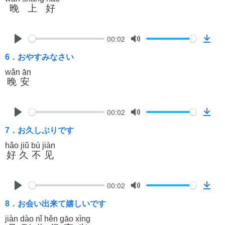
a
晚上好
d
00:02
P
M
D
6．おやすみなさい
l
u
o
a
t
w
wǎn ān
晚安
y
e
n
l
o
00:02
a
P
M
D
d
7．お久しぶりです
l
u
o
a
t
w
hǎo jiǔ bú jiàn
好久不见
y
e
n
l
o
00:02
a
P
M
D
d
8．お会い出来て嬉しいです
l
u
o
a
t
w
jiàn dào nǐ hěn gāo xìng