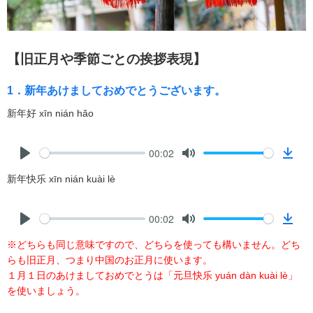
【旧正月や季節ごとの挨拶表現】
1．新年あけましておめでとうございます。
新年好 xīn nián hǎo
00:02
P
M
D
新年快乐 xīn nián kuài lè
l
u
o
a
t
w
y
e
n
00:02
l
P
M
D
※どちらも同じ意味ですので、どちらを使っても構いません。どち
o
l
u
o
らも旧正月、つまり中国のお正月に使います。
a
a
t
w
１月１日のあけましておめでとうは「元旦快乐 yuán dàn kuài lè」
d
y
e
n
を使いましょう。
l