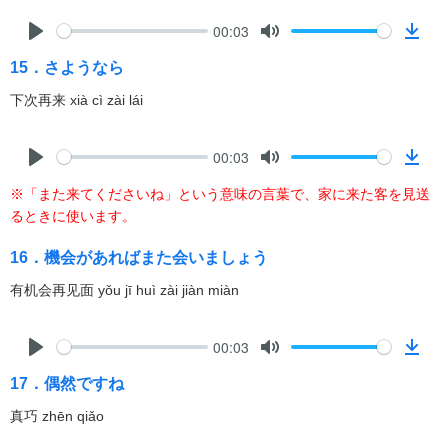
l
00:03
o
P
M
D
a
15．さようなら
l
u
o
d
a
t
w
下次再来 xià cì zài lái
y
e
n
l
00:03
o
P
M
D
a
※「また来てくださいね」という意味の言葉で、家に来た客を見送
l
u
o
d
るときに使います。
a
t
w
y
e
n
16．機会があればまた会いましょう
l
有机会再见面 yǒu jī huì zài jiàn miàn
o
a
d
00:03
P
M
D
17．偶然ですね
l
u
o
a
t
w
真巧 zhēn qiǎo
y
e
n