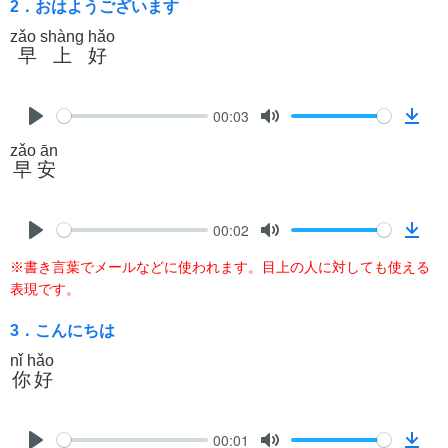
2．おはようございます
o
zǎo shàng hǎo
a
早上好
d
00:03
P
M
D
zǎo ān
l
u
o
早安
a
t
w
y
e
n
l
00:02
P
M
D
o
※書き言葉でメールなどに使われます。目上の人に対しても使える
l
u
o
a
表現です。
a
t
w
d
y
e
n
3．こんにちは
l
nǐ hǎo
o
你好
a
d
00:01