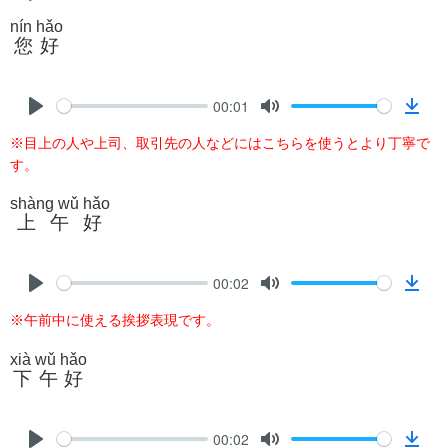
P
M
D
nín hǎo
l
u
o
您好
a
t
w
y
e
n
l
00:01
P
M
D
o
※目上の人や上司、取引先の人などにはこちらを使うとより丁寧で
l
u
o
a
す。
a
t
w
d
y
e
n
shàng wǔ hǎo
l
上午好
o
a
00:02
d
P
M
D
※午前中に使える挨拶表現です。
l
u
o
a
t
w
xià wǔ hǎo
y
e
n
下午好
l
o
00:02
a